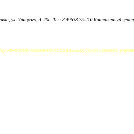
овка, ул. Урицкого, д. 40а. Тел: 8 49638 75-210 Контактный цен
.
у качеству оказания социальных услуг нашего учреж