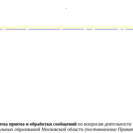
.
у качеству оказания социальных услуг нашего учреж
ема приема и обработки сообщений
по вопросам деятельности
альных образований Московской области
(постановление Правит