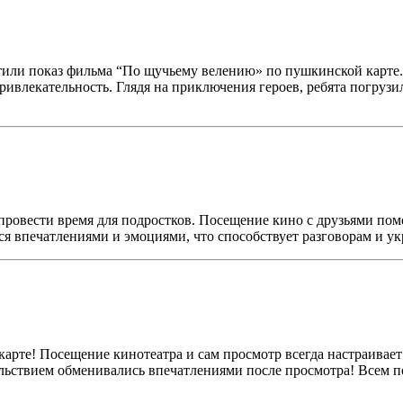
тили показ фильма “По щучьему велению» по пушкинской карте
ривлекательность. Глядя на приключения героев, ребята погруз
 провести время для подростков. Посещение кино с друзьями по
ся впечатлениями и эмоциями, что способствует разговорам и 
арте! Посещение кинотеатра и сам просмотр всегда настраивает
ольствием обменивались впечатлениями после просмотра! Всем 