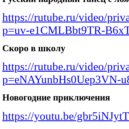
https://rutube.ru/video/pr
p=uv-e1CMLBbt9TR-B6x
Скоро в школу
https://rutube.ru/video/p
p=eNAYunbHs0Uep3VN-u
Новогодние приключения
https://youtu.be/gbr5iNJyt