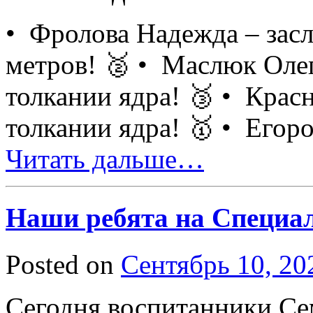
• Фролова Надежда – засл
метров! 🥈 • Маслюк Олег
толкании ядра! 🥉 • Крас
толкании ядра! 🥇 • Его
Читать дальше…
Наши ребята на Специа
Posted on
Сентябрь 10, 20
Сегодня воспитанники С