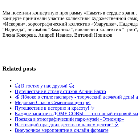
Мы посетили концертную программу «Память в сердце храня…»
концерте принимали участие коллективы художественной самод
«Искорки», хореографический коллектив «Уварушка», Надежда
“Надежда”, ансамбль “Заманиха”, вокальный коллектив “Трио”
Елена Кокорева, Андрей Иванов, Виталий Новиков
Related posts
🤗 В гостях у нас друзья! 🤗
Путешествие в страну стихов Агнии Барто
🍎 Яблоко в стиле паспарту - творческий девчачий день! 
Медовый Спас в Семейном центре!
Путешествие в историю и красоту! ✨
Каждое занятие в ДОМЕ СОВЫ — это новый игровой мар
Поездка в этнографический парк-музей «Этномир»
Настоящий праздник детства в нашем центре! 🎈
Внеурочное мероприятие в онлайн-формате