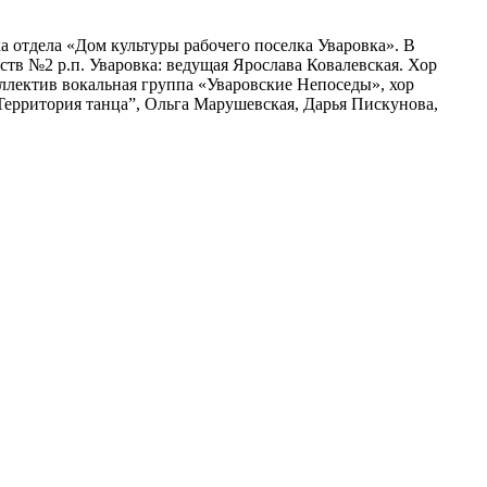
отдела «Дом культуры рабочего поселка Уваровка». В
тв №2 р.п. Уваровка: ведущая Ярослава Ковалевская. Хор
лектив вокальная группа «Уваровские Непоседы», хор
Территория танца”, Ольга Марушевская, Дарья Пискунова,