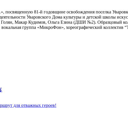
, посвященную 81-й годовщине освобождения поселка Уваровка 
еятельности Уваровского Дома культуры и детской школы искусс
 Голян, Макар Кудимов, Ольга Езина (ДШИ №2). Образцовый кол
, вокальная группа «МикроФон», хореографический коллектив “
🍎
шрут для отважных героев!