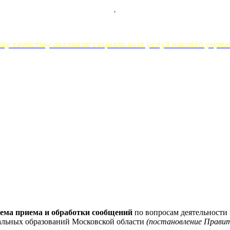
.
у качеству оказания социальных услуг нашего учреж
ема приема и обработки сообщений
по вопросам деятельности
альных образований Московской области
(постановление Правит