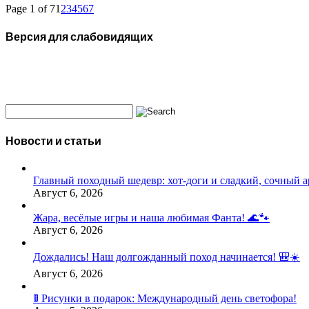
Page 1 of 7
1
2
3
4
5
6
7
Версия для слабовидящих
Новости и статьи
Главный походный шедевр: хот-доги и сладкий, сочный а
Август 6, 2026
Жара, весёлые игры и наша любимая Фанта! 🌊🐾
Август 6, 2026
Дождались! Наш долгожданный поход начинается! 🎒☀️
Август 6, 2026
🚦 Рисунки в подарок: Международный день светофора!