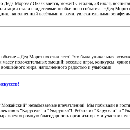
щего Деда Мороза? Оказывается, может! Сегодня, 28 июля, восп
итации стали свидетелями необычного события – «Дед Мороз в г
здник, наполненный весёлыми играми, увлекательными эстафета
обытие – Дед Мороз посетил лето! Это была уникальная возможн
м массу положительных эмоций: веселые игры, конкурсы, яркие 
ю волшебного мира, наполненного радостью и улыбками.
искусств!
“Можайский” незабываемые впечатления! Мы побывали в гостях
ективов “Карусель” и “Уварушка”! Ребята из “Карусели” и “Ува
ражаем огромную благодарность организаторам и участникам з