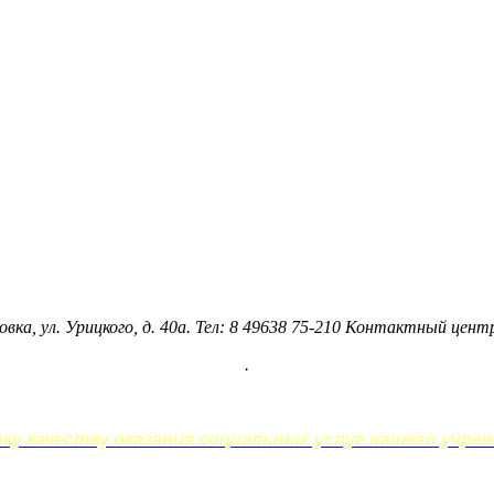
овка, ул. Урицкого, д. 40а. Тел: 8 49638 75-210 Контактный цен
.
у качеству оказания социальных услуг нашего учреж