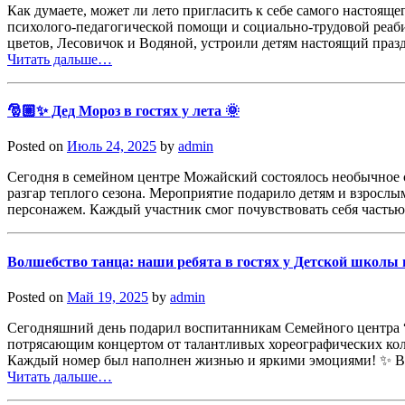
Как думаете, может ли лето пригласить к себе самого настоя
психолого-педагогической помощи и социально-трудовой реабил
цветов, Лесовичок и Водяной, устроили детям настоящий пра
Читать дальше…
🎅🏼✨ Дед Мороз в гостях у лета 🌞
Posted on
Июль 24, 2025
by
admin
Сегодня в семейном центре Можайский состоялось необычное с
разгар теплого сезона. Мероприятие подарило детям и взрослы
персонажем. Каждый участник смог почувствовать себя часть
Волшебство танца: наши ребята в гостях у Детской школы 
Posted on
Май 19, 2025
by
admin
Сегодняшний день подарил воспитанникам Семейного центра 
потрясающим концертом от талантливых хореографических колл
Каждый номер был наполнен жизнью и яркими эмоциями! ✨ Вы
Читать дальше…