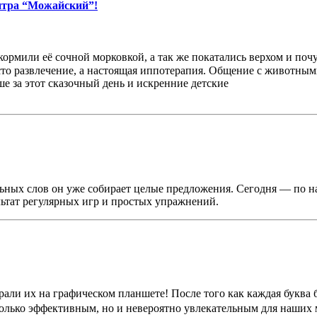
нтра “Можайский”!
ормили её сочной морковкой, а так же покатались верхом и поч
то развлечение, а настоящая иппотерапия. Общение с животными 
е за этот сказочный день и искренние детские
ельных слов он уже собирает целые предложения. Сегодня — по
льтат регулярных игр и простых упражнений.
ли их на графическом планшете! После того как каждая буква бы
 только эффективным, но и невероятно увлекательным для наших