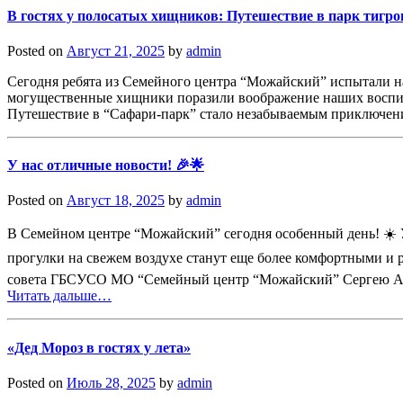
В гостях у полосатых хищников: Путешествие в парк тигро
Posted on
Август 21, 2025
by
admin
Сегодня ребята из Семейного центра “Можайский” испытали на
могущественные хищники поразили воображение наших воспитан
Путешествие в “Сафари-парк” стало незабываемым приключен
У нас отличные новости! 🎉🌟
Posted on
Август 18, 2025
by
admin
В Семейном центре “Можайский” сегодня особенный день! ☀️ У
прогулки на свежем воздухе станут еще более комфортными и 
совета ГБСУСО МО “Семейный центр “Можайский” Сергею Анато
Читать дальше…
«Дед Мороз в гостях у лета»
Posted on
Июль 28, 2025
by
admin