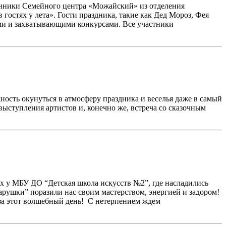
итанники Семейного центра «Можайский» из отделения
остях у лета». Гости праздника, такие как Дед Мороз, Фея
ми и захватывающими конкурсами. Все участники
ость окунуться в атмосферу праздника и веселья даже в самый
выступления артистов и, конечно же, встреча со сказочным
 у МБУ ДО “Детская школа искусств №2”, где насладились
рушки” поразили нас своим мастерством, энергией и задором!
а этот волшебный день! С нетерпением ждем