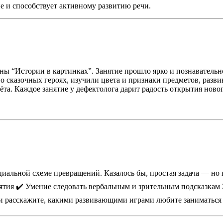
е и способствует активному развитию речи.
ы “Истории в картинках”. Занятие прошло ярко и познавательн
о сказочных героях, изучили цвета и признаки предметов, разв
ёта. Каждое занятие у дефектолога дарит радость открытия ново
циальной схеме превращений. Казалось бы, простая задача — но 
тия ✔️ Умение следовать вербальным и зрительным подсказкам 
и расскажите, какими развивающими играми любите заниматься 