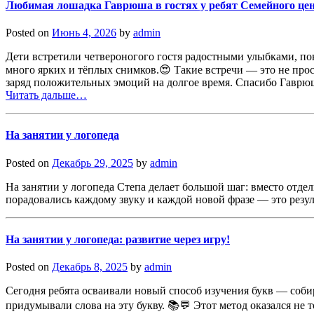
Любимая лошадка Гаврюша в гостях у ребят Семейного це
Posted on
Июнь 4, 2026
by
admin
Дети встретили четвероногого гостя радостными улыбками, пок
много ярких и тёплых снимков.😍 Такие встречи — это не прос
заряд положительных эмоций на долгое время. Спасибо Гаврюш
Читать дальше…
На занятии у логопеда
Posted on
Декабрь 29, 2025
by
admin
На занятии у логопеда Степа делает большой шаг: вместо отд
порадовались каждому звуку и каждой новой фразе — это резу
На занятии у логопеда: развитие через игру!
Posted on
Декабрь 8, 2025
by
admin
Сегодня ребята осваивали новый способ изучения букв — собира
придумывали слова на эту букву. 📚💬 Этот метод оказался не