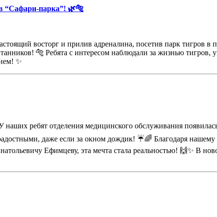
в “Сафари-парка”! 🌿🐅
стоящий восторг и прилив адреналина, посетив парк тигров в 
ников! 🐅 Ребята с интересом наблюдали за жизнью тигров, уз
ием! ✨
 наших ребят отделения медицинского обслуживания появилась н
радостными, даже если за окном дождик! ☔️🌈 Благодаря нашему
льевичу Ефимцеву, эта мечта стала реальностью! 🙌✨ В новой