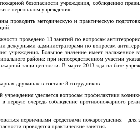
пожарной безопасности учреждения, соблюдению прав
ажи с персоналом учреждения.
ваны проводить методическую и практическую подготов
ций.
ожности проведено 13 занятий по вопросам антитеррори
ни дежурными администраторами по вопросам антитерро
ия учреждения. Большое значение имеет налаженное 
ального района: при непосредственном участии указан
ожарной защищенности. В марте 2013года на базе учре
арная дружина» в составе 8 сотрудников.
й учреждения уделяется вопросам профилактики возник
я в первую очередь соблюдение противопожарного реж
оваться первичными средствами пожаротушения – для э
асности проводятся практические занятия.