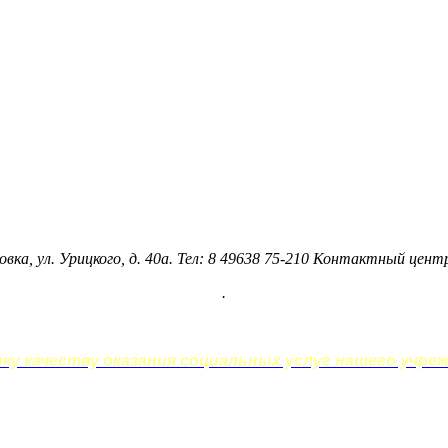
овка, ул. Урицкого, д. 40а. Тел: 8 49638 75-210 Контактный цен
.
у качеству оказания социальных услуг нашего учреж